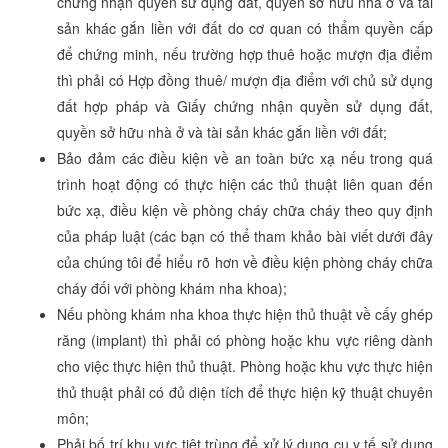
chứng nhận quyền sử dụng đất, quyền sở hữu nhà ở và tài
sản khác gắn liền với đất do cơ quan có thẩm quyền cấp
để chứng minh, nếu trường hợp thuê hoặc mượn địa điểm
thì phải có Hợp đồng thuê/ mượn địa điểm với chủ sử dụng
đất hợp pháp và Giấy chứng nhận quyền sử dụng đất,
quyền sở hữu nhà ở và tài sản khác gắn liền với đất;
Bảo đảm các điều kiện về an toàn bức xạ nếu trong quá
trình hoạt động có thực hiện các thủ thuật liên quan đến
bức xạ, điều kiện về phòng cháy chữa cháy theo quy định
của pháp luật (các bạn có thể tham khảo bài viết dưới đây
của chúng tôi để hiểu rõ hơn về điều kiện phòng cháy chữa
cháy đối với phòng khám nha khoa);
Nếu phòng khám nha khoa thực hiện thủ thuật về cấy ghép
răng (implant) thì phải có phòng hoặc khu vực riêng dành
cho việc thực hiện thủ thuật. Phòng hoặc khu vực thực hiện
thủ thuật phải có đủ diện tích để thực hiện kỹ thuật chuyên
môn;
Phải bố trí khu vực tiệt trùng để xử lý dụng cụ y tế sử dụng