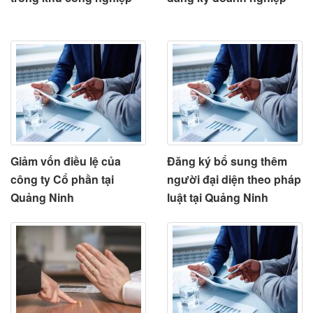
Giảm vốn điều lệ của
Đăng ký bổ sung thêm
công ty Cổ phần tại
người đại diện theo pháp
Quảng Ninh
luật tại Quảng Ninh