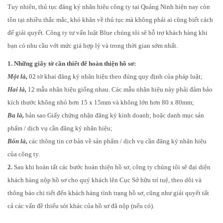
Tuy nhiên, thủ tục đăng ký nhãn hiệu công ty tại Quảng Ninh hiện nay còn
tồn tại nhiều thắc mắc, khó khăn về thủ tục mà không phải ai cũng biết cách
để giải quyết. Công ty tư vấn luật Blue chúng tôi sẽ hỗ trợ khách hàng khi
bạn có nhu cầu với mức giá hợp lý và trong thời gian sớm nhất.
1. Những giấy tờ cần thiết để hoàn thiện hồ sơ:
Một là,
02 tờ khai đăng ký nhãn hiệu theo đúng quy định của pháp luật;
Hai là,
12 mẫu nhãn hiệu giống nhau. Các mẫu nhãn hiệu này phải đảm bảo
kích thước không nhỏ hơn 15 x 15mm và không lớn hơn 80 x 80mm;
Ba là,
bản sao Giấy chứng nhận đăng ký kinh doanh; hoặc danh mục sản
phẩm / dịch vụ cần đăng ký nhãn hiệu;
Bốn là,
các thông tin cơ bản về sản phẩm / dịch vụ cần đăng ký nhãn hiệu
của công ty.
2.
Sau khi hoàn tất các bước hoàn thiện hồ sơ, công ty chúng tôi sẽ đại diện
khách hàng nộp hồ sơ cho quý khách lên Cục Sở hữu trí tuệ, theo dõi và
thông báo chi tiết đến khách hàng tình trạng hồ sơ, cũng như giải quyết tất
cả các vấn đề thiếu sót khác của hồ sơ đã nộp (nếu có).